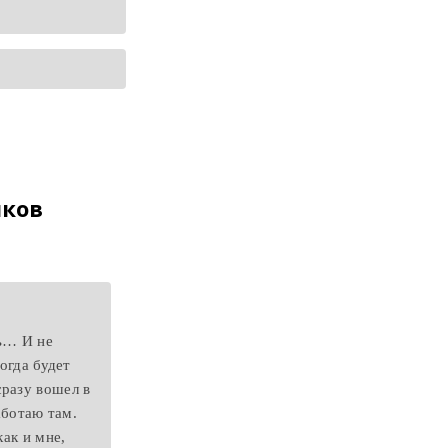
иков
ть… И не
огда будет
сразу вошел в
аботаю там.
как и мне,