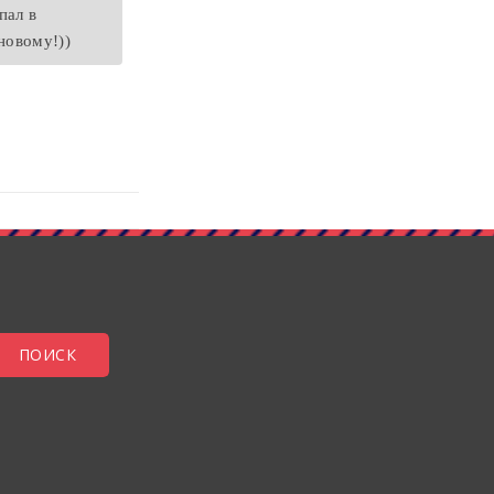
пал в
новому!))
ПОИСК