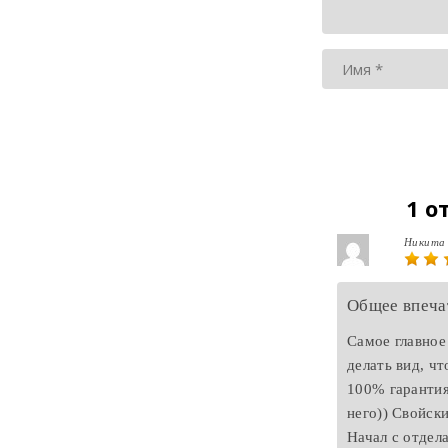
1 о
Никит
Общее впеча
Самое главное
делать вид, чт
100% гарантия
него)) Свойски
Начал с отдел