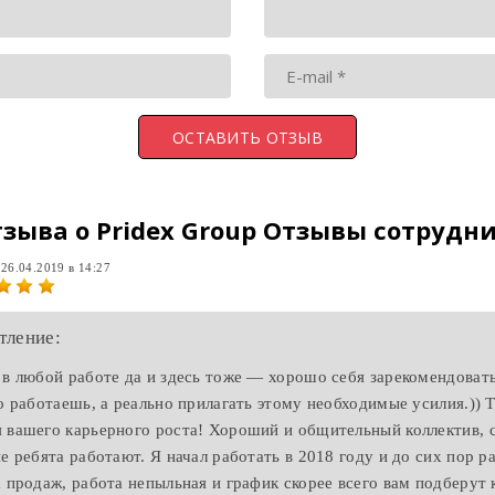
тзыва о
Pridex Group Отзывы сотрудн
а
26.04.2019 в 14:27
тление:
 в любой работе да и здесь тоже — хорошо себя зарекомендова
о работаешь, а реально прилагать этому необходимые усилия.)) Т
 вашего карьерного роста! Хороший и общительный коллектив, 
е ребята работают. Я начал работать в 2018 году и до сих пор р
а продаж, работа непыльная и график скорее всего вам подберут 