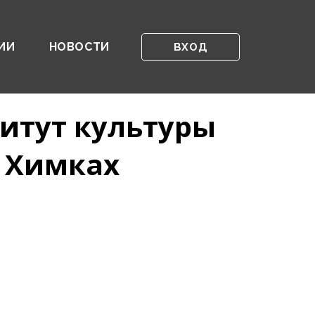
ИИ
НОВОСТИ
ВХОД
итут культуры
в Химках