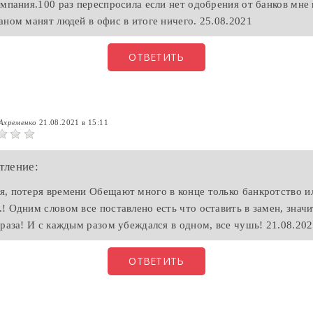
омпания.100 раз переспросила если нет одобрения от банков мне 
аном манят людей в офис в итоге ничего. 25.08.2021
ОТВЕТИТЬ
Ахременко
21.08.2021 в 15:11
тление:
, потеря времени Обещают много в конце только банкротство ил
! Одним словом все поставлено есть что оставить в замен, знач
 раза! И с каждым разом убеждался в одном, все чушь! 21.08.20
ОТВЕТИТЬ