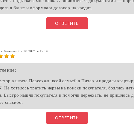
учится подыскать мне банк. А ошиблась! С документами — поряд
дела в банке и оформляла договор на кредит.
ОТВЕТИТЬ
я Баякаева
07.10.2021 в 17:56
тление:
лтор в штате Переехали всей семьей в Питер и продали квартир
. Не хотелось тратить нервы на поиски покупателя, боялись нат
. Быстро нашли покупателя и помогли переехать, не пришлось д
ое спасибо.
ОТВЕТИТЬ