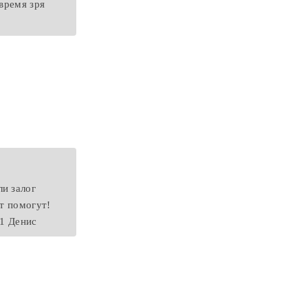
время зря
и залог
ит помогут!
21 Денис