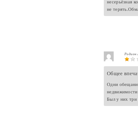
несерьёзная к
не терять.Обм
Родион 
Общее впеча
Одни обещания
недвижимости.
Был у них три