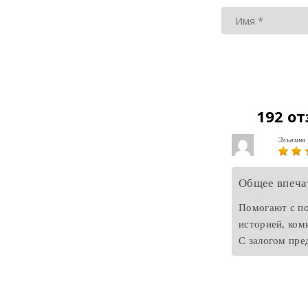
192 о
Эльвина
Общее впеча
Помогают с по
историей, коми
С залогом пре