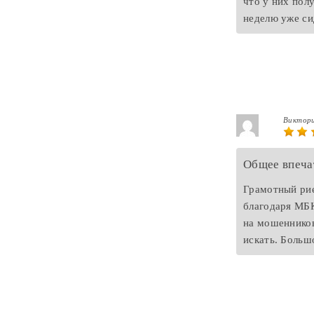
что у них пол
неделю уже си
Виктори
Общее впеча
Грамотный рие
благодаря МБК
на мошенников
искать. Больш