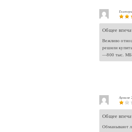
Екатер
Общее впеча
Вежливо отнош
решили купить
—800 тыс. МБК
Армине
Общее впеча
Обманывают лю