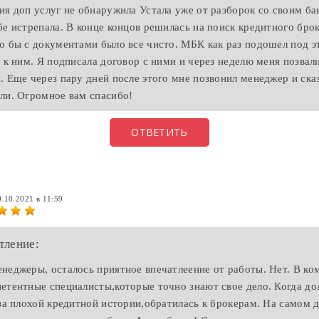
ия доп услуг не обнаружила Устала уже от разборок со своим ба
бе истрепала. В конце концов решилась на поиск кредитного бро
о бы с документами было все чисто. МБК как раз подошел под э
 к ним. Я подписала договор с ними и через неделю меня позвали
. Еще через пару дней после этого мне позвонил менеджер и ска
ли. Огромное вам спасибо!
ОТВЕТИТЬ
0.10.2021 в 11:59
тление:
неджеры, осталось приятное впечатлеение от работы. Нет. В ко
етентные специалисты,которые точно знают свое дело. Когда до
 за плохой кредитной истории,обратилась к брокерам. На самом д