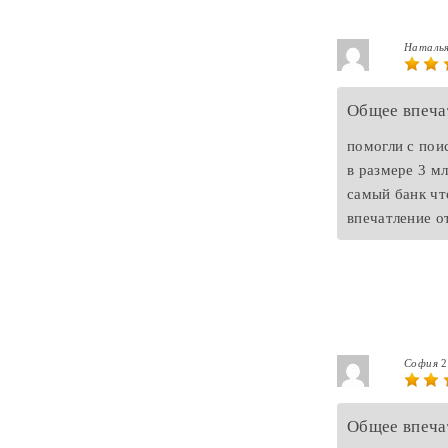
Наталь
Общее впеча
помогли с пои
в размере 3 м
самый банк чт
впечатление о
София
2
Общее впеча