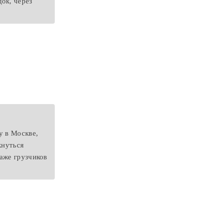
ок, через
у в Москве,
кнуться
аже грузчиков