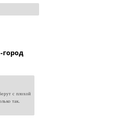
-город
берут с плохой
олько так.