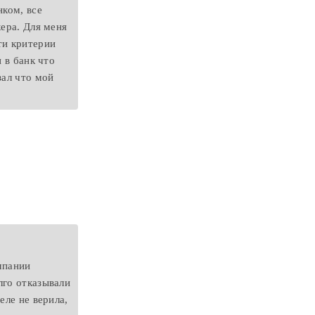
нком, все
кера. Для меня
ти критерии
 в банк что
зал что мой
мпании
лго отказывали
еле не верила,