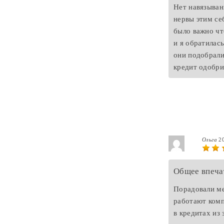
Нет навязыван
нервы этим се
было важно чт
и я обратилась
они подобрали
кредит одобри
Ольга
2
Общее впеча
Порадовали ме
работают комп
в кредитах из