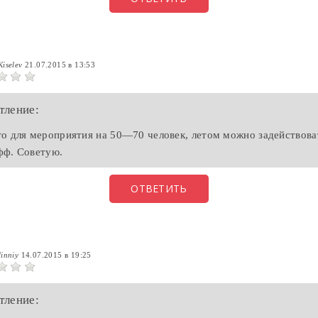
Kiselev
21.07.2015 в 13:53
тление:
о для мероприятия на 50—70 человек, летом можно задействова
фф. Советую.
ОТВЕТИТЬ
linniy
14.07.2015 в 19:25
тление: