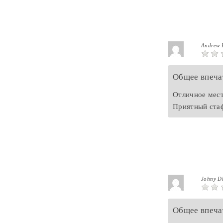
Andrew 
Общее впеча
Отличное мест
Приятный ста
Johny D
Общее впеча