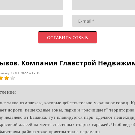
зывов.
Компания Главстрой Недвижи
Уманец
22.01.2022 в 17:19
тление:
оит такие комплексы, которые действительно украшают город. 
ает дороги, пешеходные зоны, парки и “расчищает” территорию
у недалеко от Баланса, тут планируется парк, сделают пешеход
красивой аллеей на месте снесенных старых гаражей. Чтоб вид 
бывателям района тоже приятны такие перемены.