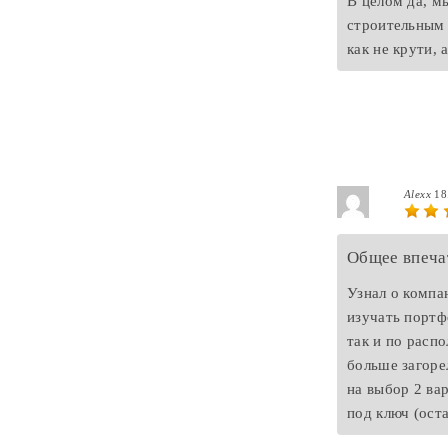
В целом да, м
строительным 
как не крути, 
Alexx
18
Общее впеча
Узнал о компа
изучать портф
так и по расп
больше загоре
на выбор 2 ва
под ключ (ост