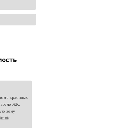
мость
Кроме красивых
 возле ЖК.
ную зону
общий