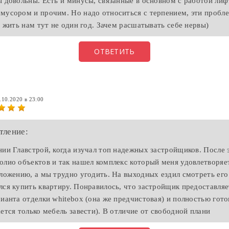
ы довольны. Есть и минусы, связанные в основном с работой лиф
мусором и прочим. Но надо относиться с терпением, эти проб
а жить нам тут не один год. Зачем расшатывать себе нервы)
ОТВЕТИТЬ
.10.2020 в 23:00
тление:
нии Главстрой, когда изучал топ надежных застройщиков. После 
олио объектов и так нашел комплекс который меня удовлетворяет
оложению, а мы трудно угодить. На выходных ездил смотреть ег
лся купить квартиру. Понравилось, что застройщик предоставляе
рианта отделки whitebox (она же предчистовая) и полностью гот
ается только мебель завести). В отличие от свободной плани