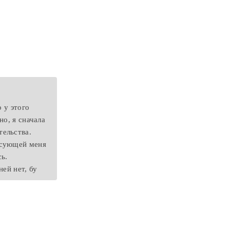
 у этого
но, я сначала
ельства.
есующей меня
ь.
ей нет, бу