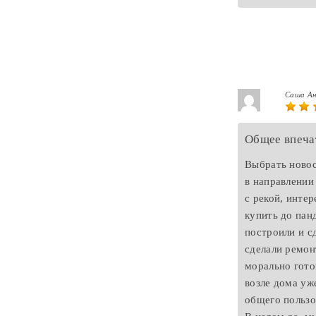
Саша А
Общее впеча
Выбрать новос
в направлении
с рекой, инте
купить до пан
построили и с
сделали ремон
морально гото
возле дома уж
общего пользо