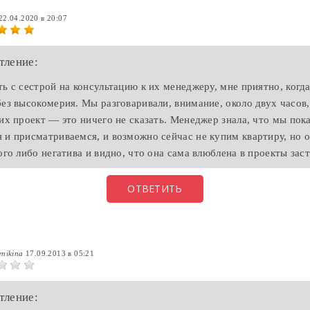
22.04.2020 в 20:07
тление:
ть с сестрой на консультацию к их менеджеру, мне приятно, когд
без высокомерия. Мы разговаривали, внимание, около двух часов, 
 их проект — это ничего не сказать. Менеджер знала, что мы пок
 и присматриваемся, и возможно сейчас не купим квартиру, но 
кого либо негатива и видно, что она сама влюблена в проекты за
ОТВЕТИТЬ
enikina
17.09.2013 в 05:21
тление: