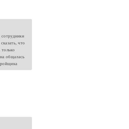
а сотрудники
сказать, что
а только
она общалась
стройщика