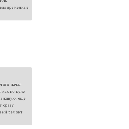
тов,
лемы временные
этого начал
 как по цене
о вживую, еще
т сразу
овый ремонт