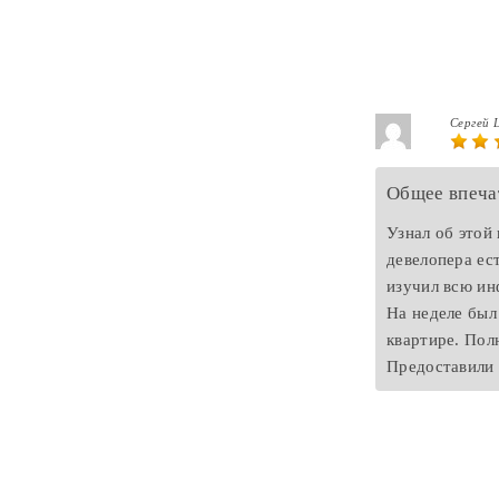
Сергей
Общее впеча
Узнал об этой
девелопера ес
изучил всю ин
На неделе был
квартире. Пол
Предоставили 