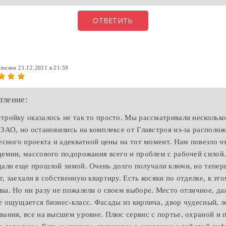
ОТВЕТИТЬ
нтонов
21.12.2021 в 21:59
тление:
тройку оказалось не так то просто. Мы рассматривали нескольк
 ЗАО, но остановились на комплексе от Главстроя из-за располо
ресного проекта и адекватной цены на тот момент. Нам повезло ч
демии, массового подорожания всего и проблем с рабочей силой
дали еще прошлой зимой. Очень долго получали ключи, но теперь
т, заехали в собственную квартиру. Есть косяки по отделке, к эт
вы. Но ни разу не пожалели о своем выборе. Место отличное, да
е ощущается бизнес-класс. Фасады из кирпича, двор чудесный, л
вания, все на высшем уровне. Плюс сервис с портье, охраной и 