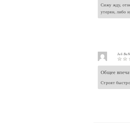
Сижу жду, отн
утерян, либо 
Juli Ba
Общее впеча
Строят быстро