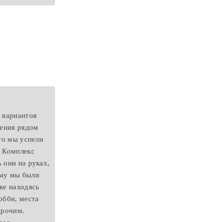
о вариантов
жения рядом
то мы успели
. Комплекс
 они на руках,
ому мы были
же находясь
обби, места
прочим.