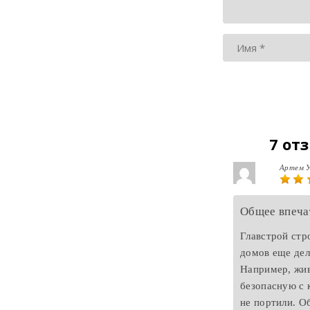
7 от
Артем 
Общее впеча
Главстрой стр
домов еще дел
Например, жив
безопасную с 
не портили. О