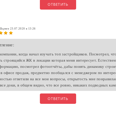
ОТВЕТИТЬ
 Ширяев
23.07.2020 в 13:26
тление:
 компании, когда начал изучать топ застройщиков. Посмотрел, что
ть строящийся ЖК в локации которая меня интересует. Естествен
формацию, посмотрел фотоотчёты, дабы понять динамику строит
 в офисе продаж, предметно пообщался с менеджером по интер
ностью ответили на все мои вопросы, открытость мне понравилас
все доки, в общем видно, что все ровно, никаких подводных камн
ОТВЕТИТЬ