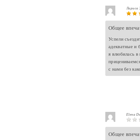
Лариса
Общее впеча
Успели съезди
адекватные и 
я влюбилась в
прицениваемся
с нами без ка
Elena D
Общее впеча