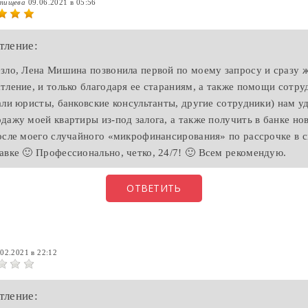
атищева
09.06.2021 в 05:56
тление:
зло, Лена Мишина позвонила первой по моему запросу и сразу ж
тление, и только благодаря ее стараниям, а также помощи сотр
али юристы, банковские консультанты, другие сотрудники) нам у
дажу моей квартиры из-под залога, а также получить в банке но
осле моего случайного «микрофинансирования» по рассрочке в 
авке 🙂 Профессионально, четко, 24/7! 🙂 Всем рекомендую.
ОТВЕТИТЬ
.02.2021 в 22:12
тление: