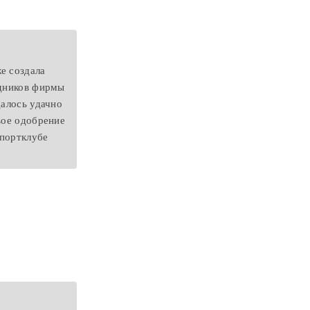
е создала
удников фирмы
далось удачно
вое одобрение
спортклубе