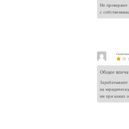
Не проверяют 
с собственник
Светла
Общее впеча
Зарабатывают 
на юридическу
ни при каких 