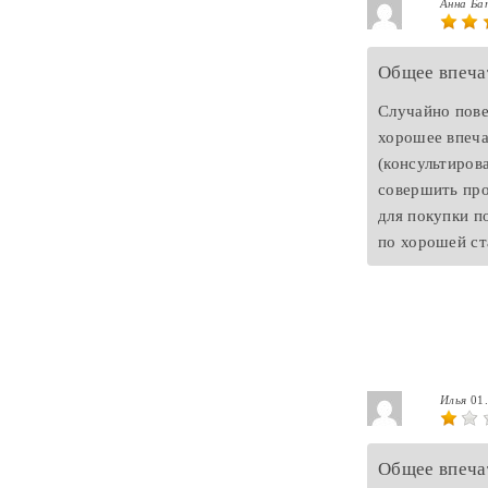
Анна Б
Общее впеча
Случайно пове
хорошее впеча
(консультиров
совершить про
для покупки п
по хорошей ст
Илья
01
Общее впеча