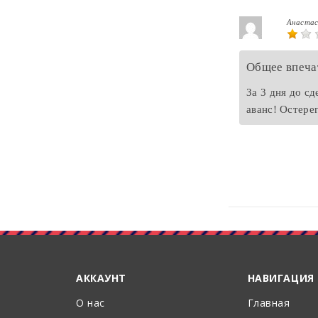
Анаста
Общее впеча
За 3 дня до с
аванс! Остере
АККАУНТ
НАВИГАЦИЯ
О нас
Главная