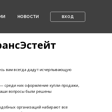
ИИ
НОВОСТИ
ВХОД
рансЭстейт
есь вам всегда дадут исчерпывающую
 — среди них оформление купли-продажи,
 ваши вопросы были решены
подобных организаций набирают все