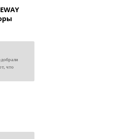
MEWAY
оры
одобрали
т, что