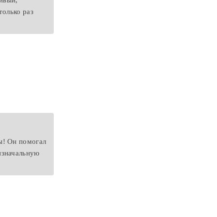
ивый,
только раз
ы! Он помогал
изначальную