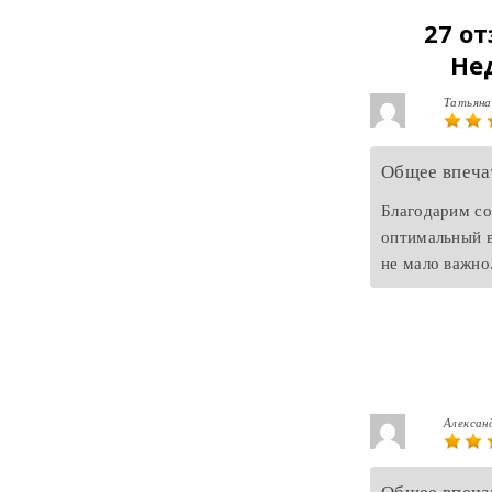
27 о
Не
Татьян
Общее впеча
Благодарим со
оптимальный в
не мало важно
Алексан