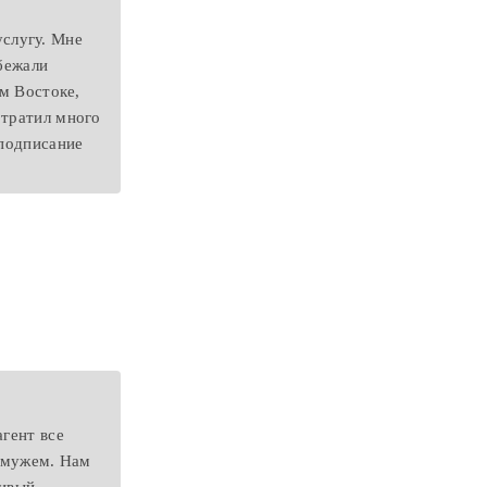
слугу. Мне
 бежали
ем Востоке,
отратил много
 подписание
агент все
с мужем. Нам