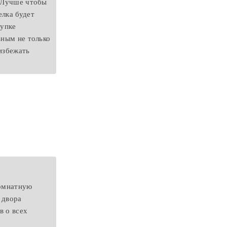
. Лучше чтобы
елка будет
купке
ьным не только
избежать
комнатную
 двора
в о всех