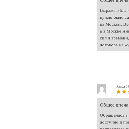
Общее впеча
Выражаю благ
нужно было сд
из Москвы. Вс
а в Москве мн
сил и времени
договора на «
Елена
2
Общее впеча
Обращались в 
доступно и по