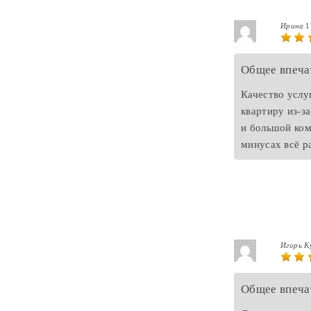
Ирина
1
Общее впеча
Качество услу
квартиру из-з
и большой ком
минусах всё р
Игорь К
Общее впеча