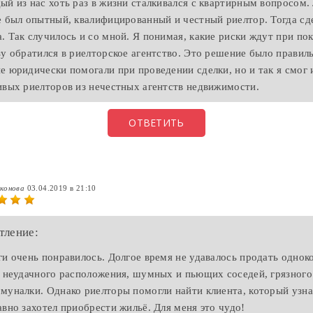
ый из нас хоть раз в жизни сталкивался с квартирным вопросом
е был опытный, квалифицированный и честный риелтор. Тогда сд
. Так случилось и со мной. Я понимая, какие риски ждут при по
зу обратился в риелторское агентство. Это решение было правил
е юридически помогали при проведении сделки, но и так я смог 
ивых риелторов из нечестных агентств недвижимости.
ОТВЕТИТЬ
иконова
03.04.2019 в 21:10
тление:
ги очень понравилось. Долгое время не удавалось продать одно
а неудачного расположения, шумных и пьющих соседей, грязного
муналки. Однако риелторы помогли найти клиента, который узна
авно захотел приобрести жильё. Для меня это чудо!