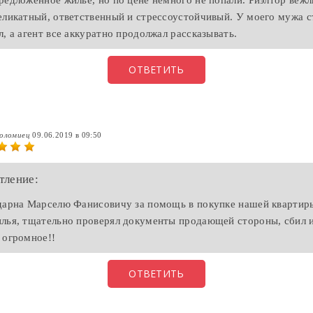
редложенное жилье, но по цене немного не попали. Риэлтор вежл
еликатный, ответственный и стрессоустойчивый. У моего мужа с
л, а агент все аккуратно продолжал рассказывать.
ОТВЕТИТЬ
Коломиец
09.06.2019 в 09:50
тление:
дарна Марселю Фанисовичу за помощь в покупке нашей квартир
лья, тщательно проверял документы продающей стороны, сбил 
 огромное!!
ОТВЕТИТЬ