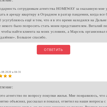
тление:
одарность сотрудникам агентства HOMEWAY за оказанную мне у
ать в аренду квартиру в Отрадном в разгар пандемии, когда все
ё усугублялось ещё и тем, что я в это время находился на Дальн
е некого было попросить стать моим представителем. Виталий п
, чтобы найти клиента на моих условиях, а Марсель организовал
удалёнке». Большое спасибо.
ОТВЕТИТЬ
5.08.2020 в 04:31
тление:
это агентство по вопросу покупки жилья. Мне понравилось, что 
нятно объяснил, рассказал и показал, ответил на наши вопросы 