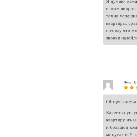
Я думаю, кажд
в этом вопрос
точно успешна
квартиры, сра
потому что мн
звонки назойл
Инна Н
Общее впеча
Качество услу
квартиру из-з
и большой ком
минусах всё р