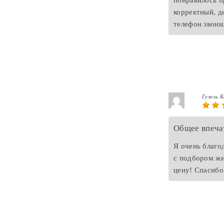
понравилось п
корректный, д
телефон звони
Гузель 
Общее впеча
Я очень благо
с подбором жи
цену! Спасибо