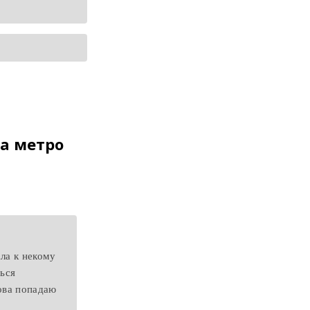
а метро
ла к некому
ться
ова попадаю