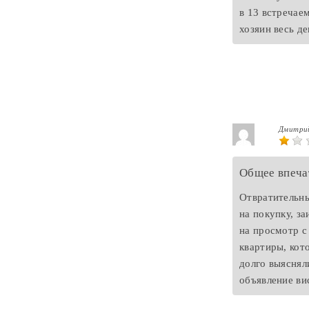
в 13 встречаем
хозяин весь д
Дмитр
Общее впеча
Отвратительны
на покупку, з
на просмотр с
квартиры, кот
долго выяснял
объявление ви