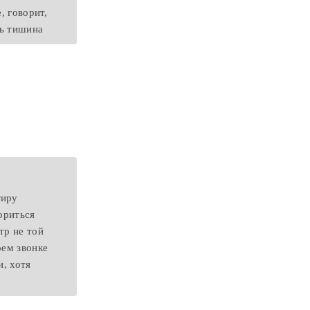
, говорит,
ть тишина
тиру
ориться
тр не той
оем звонке
и, хотя