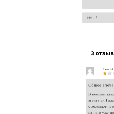
3 отзыв
Алла
04
Общее впеча
В поисках ква
агенту ан Гал
с хозяином и 
на него уже по