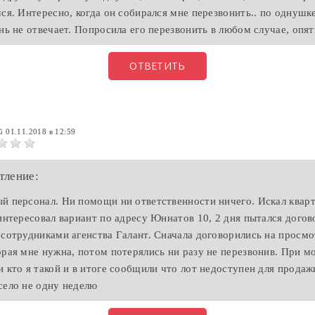
ся. Интересно, когда он собирался мне перезвонить.. по однушке
ень не отвечает. Попросила его перезвонить в любом случае, опя
ОТВЕТИТЬ
ий
01.11.2018 в 12:59
тление:
й персонал. Ни помощи ни ответственности ничего. Искал квар
аинтересовал вариант по адресу Юннатов 10, 2 дня пытался догов
 сотрудниками агенства Галант. Сначала договорились на просмо
орая мне нужна, потом потерялись ни разу не перезвонив. При м
и кто я такой и в итоге сообщили что лот недоступен для продаж
село не одну неделю