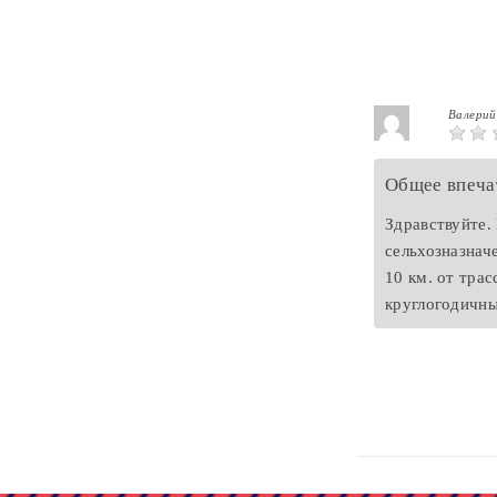
Валерий
Общее впеча
Здравствуйте.
сельхозназнач
10 км. от трас
круглогодичны