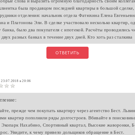
добрые слова и выразить огромную благодарность своим коллега
лиентка была продавцом последней квартиры в большой сделке,
рудники отделения: начальник отдела Фатюхина Елена Евгеньевн
ана и Платонова Эли. В сделке участвовало несколько квартир, о
у банка, было два покупателя с ипотекой. Расчёты проводились ч
 двух разных банках в течение двух дней. Кто хоть раз сталкива
ОТВЕТИТЬ
а
23.07.2018 в 20:06
тление:
айте, прежде чем покупать квартиру через агентство Бест. Львин
ми квартир пополнили ряды долгостроев. Вбивайте в поисковике
 Экопарк Нахабино, Спортивный квартал, Высокие жаворонки, 
прос. Увидите, к чему привело дольщиков обращение в Бест.