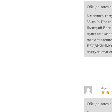
Общее впеча
6 месяцев том
33 кв 9. Посл
Дмитрий Васил
приехал,сказа
мое объяление
НЕДВИЖИМОСТЬ.
поступают,и с
Лариса 
Общее впеча