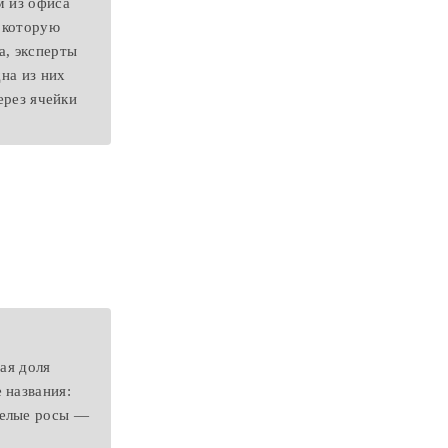
м из офиса
 которую
а, эксперты
дна из них
ерез ячейки
ая доля
 названия:
Белые росы —