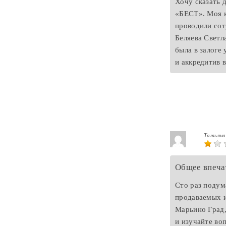
Хочу сказать 
«БЕСТ». Моя к
проводили сот
Беляева Светл
была в залоге 
и аккредитив в
Татьян
Общее впеча
Сто раз подум
продаваемых и
Марьино Град,
и изучайте во