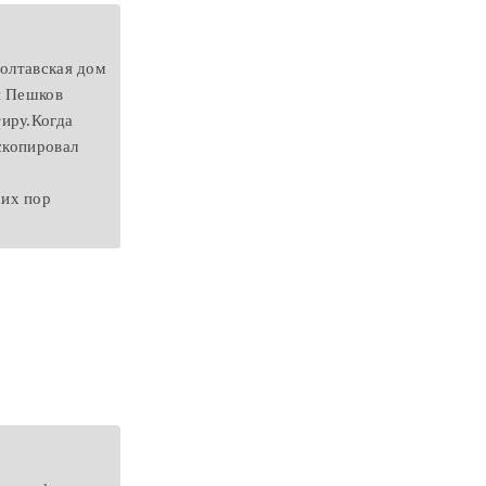
Полтавская дом
и Пешков
иру.Когда
скопировал
сих пор