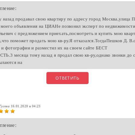
тление:
у назад продавал свою квартиру по адресу город Москва,улица 
е моего объявления на ЦИАНе позвонил эксперт по недвижимост
ьевич с предложением приехать,посмотреть и купить мою кварт
л,что поможет продать мою кв-ру.Я отказался.ТогдаПешков Д. В.
 и фотографии и разместил их на своем сайте БЕСТ
3 месяца тому назад я продал свою кв-ру,однако звонки до 
ылаются на
ОТВЕТИТЬ
Гусева
16.01.2020 в 04:23
тление: