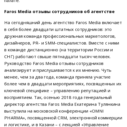
палате.
F
aros
M
edia отзывы сотрудников об агентстве
На сегодняшний день агентство Faros Media включает
в себя более двадцати штатных сотрудников: это
дружная команда профессиональных маркетологов,
дизайнеров, PR- и SMM-специалистов. Вместе с ними
в команде дистанционно (на территории России и
СНГ) работают свыше пятнадцати тысяч человек.
Руководство Faros Media отзывы сотрудников
анализирует и прислушивается к их мнению. Чуть
менее, чем за два года, команда приняла участие
более чем в двадцати мероприятиях, посвященных их
ключевой специфике – управлению репутацией и
восприятием. Так, осенью 2018 года генеральный
директор агентства Faros Media Екатерина Тулянкина
выступила на московской конференции «OMNI
PHARMA», посвященной CRM, электронной коммерции
и логистике, и в Казани – с лекцией «Управление